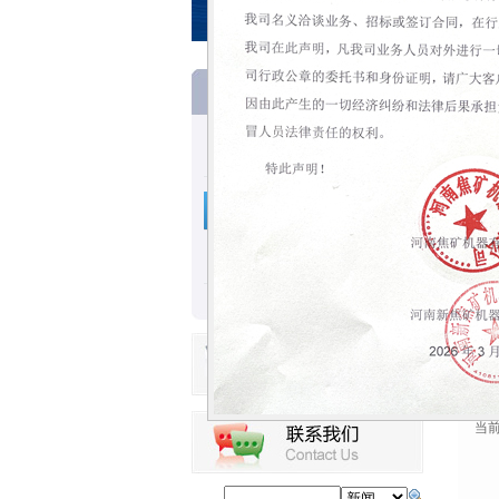
制造实力
加工实力
理化测试
建筑安装
当前