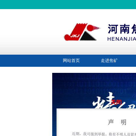
网站首页
走进焦矿
关闭