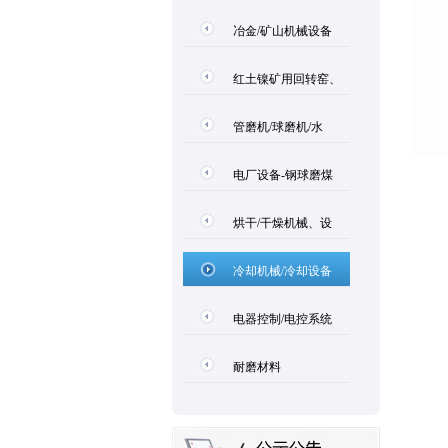
冶金/矿山机械设备
红土镍矿用回转窑、
管磨机/球磨机/水
电厂设备-钢球磨煤
烘干/干燥机械、设
冷却机械/冷却设备
电器控制/电控系统
耐磨材料