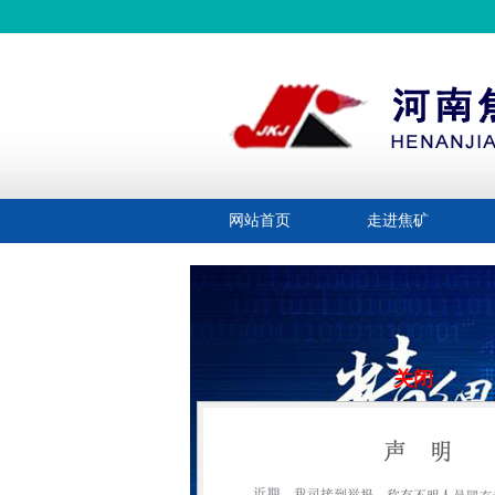
网站首页
走进焦矿
关闭