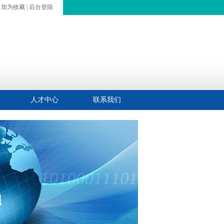
|
加为收藏
|
后台登陆
人才中心
联系我们