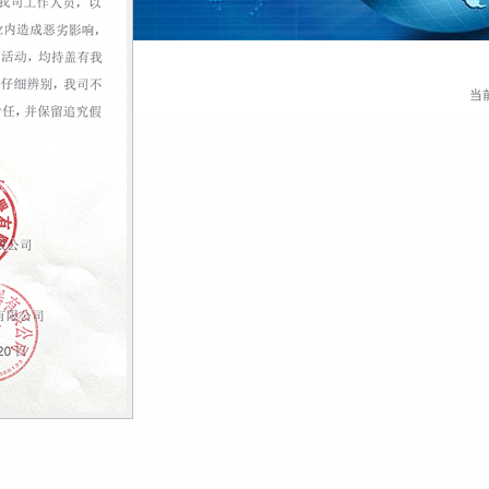
冷却机械/冷却设备
当
页0/0